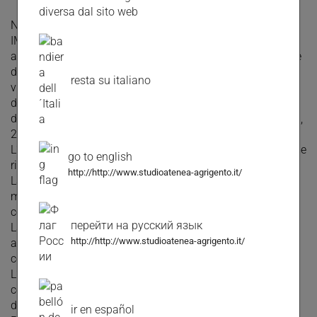
diversa dal sito web
NUOVO INCARICO DI VENDITA IN ESCLUSIVA!!!
IMMOBILIARE STUDIO ATENEA VENDE: In via Minerva,
all'interno del complesso "Vita", in un contesto residenziale
di ottimo livello dotato di con portineria e
resta su italiano
videosorveglianza , vendiamo panoramico appartamento
di circa 140 mq composto da salone d'ingresso, 3 camere
da letto con armadi incassati, cucina abitabile in muratura,
2 bagni ed un ripostiglio,
L'appartamento si presenta in buonissimo stato, con ottime
go to english
rifiniture.
http://http://www.studioatenea-agrigento.it/
La pavimentazione è tutta in parquette di ottima fattura,
mentre nei servizi e in cucina sono presenti rivestimenti in
ceramiche di caltagirone.
перейти на русский язык
Lappartamento è inoltre dotato di riscaldamento
http://http://www.studioatenea-agrigento.it/
autonomo, climatiizzazione ed ampia riserva idrica
condominiale.
L'ampio spazio condominiale garantisce inoltre la
comodità di parcheggiare le auto davanti al portone
d'ingresso.
ir en español