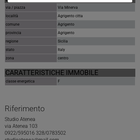
via / piazza
Via Minerva
località
Agrigento citta
comune
Agrigento
provincia
Agrigento
regione
Sicilia
stato
Italy
zona
centro
CARATTERISTICHE IMMOBILE
classe energetica
F
Riferimento
Studio Atenea
via Atenea 103
0922/595016 328/0783502
studioatenea@mail.com