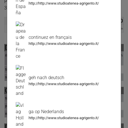
Per maggiori info o per visionare l'immobile contattaci al
http://http://www.studioatenea-agrigento.it/
328/0783502
€ 270.000,00
Leggermente Trattabile
continuez en français
http://http://www.studioatenea-agrigento.it/
DATI ANNUNCIO
riferimento
Via Minerva Rifinito Appartamento 140 Mq In
Contesto Elegante
tipologia
appartamento
geh nach deutsch
stato immobile
ottime condizioni
http://http://www.studioatenea-agrigento.it/
OFFERTA COMMERCIALE
tipo di contratto
vendita
prezzo
€ 270.000,00
ga op Nederlands
note prezzo
Leggermente Trattabile
http://http://www.studioatenea-agrigento.it/
DATI GEOGRAFICI