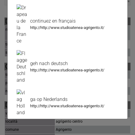
Leggermente Trattabile
DATI ANNUNCIO
continuez en français
http://http://www.studioatenea-agrigento.it/
riferimento
Via Dante Panoramico Appartamento 115
Mq
tipologia
appartamento
stato immobile
buone condizioni
geh nach deutsch
OFFERTA COMMERCIALE
http://http://www.studioatenea-agrigento.it/
tipo di contratto
vendita
prezzo
€ 88.000,00
note prezzo
Leggermente Trattabile
ga op Nederlands
DATI GEOGRAFICI
http://http://www.studioatenea-agrigento.it/
via / piazza
Via Dante
località
agrigento centro
comune
Agrigento