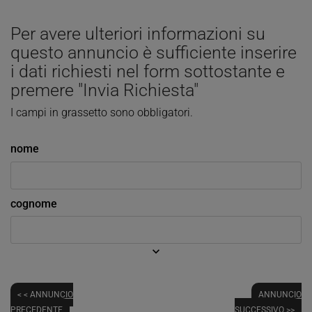
Per avere ulteriori informazioni su
questo annuncio è sufficiente inserire
i dati richiesti nel form sottostante e
premere "Invia Richiesta"
I campi in grassetto sono obbligatori.
nome
cognome
keyboard_arrow_down
< < ANNUNCIO
ANNUNCIO
PRECEDENTE
SUCCESSIVO >>