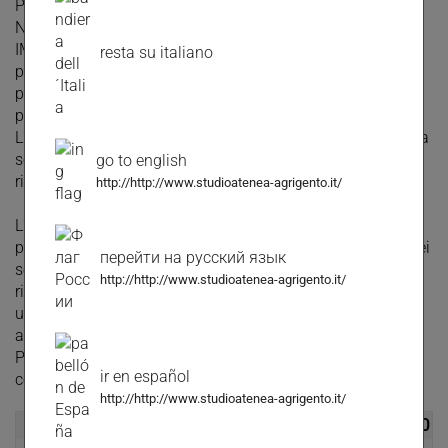
PREZZO NOTEVOLMENTE RIBASSATO!!!
NUOVO INCARICO DI VENDITA IN ESCLUSIVA!!!
IMMOBILIARE STUDIO ATENEA VENDE: In via Dante
resta su italiano
proponiamo in vendita un luminoso appartamento
panoramico di circa 115 metri quadrati, situato al sesto
piano con ascensore di un ottimo condominio.
L'immobile è composto da: ingresso, salone doppio, cucina
semiabitabile, due camere da letto, bagno, lavanderia e
go to english
ripostiglio.
http://http://www.studioatenea-agrigento.it/
L'immobile si trova in buonissime condizioni con tutta la
pavimentazione in parquet ad esclusione della cucina e dei
перейти на русский язык
servizi, infissi in vetr/camera ed è inoltre dotata di
http://http://www.studioatenea-agrigento.it/
riscaldamento autonomo ed ampia riserva idrica e offre
una bellissima veduta sul mare con tre aperture che si
affacciano a sud.
Per tutti i dettagli e per maggiori info non estitate a
ir en español
contattarci al 328/0783502
http://http://www.studioatenea-agrigento.it/
€ 88.000,00