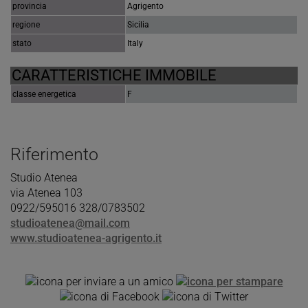
provincia
Agrigento
regione
Sicilia
stato
Italy
CARATTERISTICHE IMMOBILE
classe energetica
F
Riferimento
Studio Atenea
via Atenea 103
0922/595016 328/0783502
studioatenea@mail.com
www.studioatenea-agrigento.it