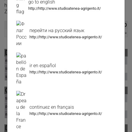
go to english
https://www.facebook.com/Immobiliare-Studio-Atenea-Di-
http://http://www.studioatenea-agrigento.it/
Zimmone-Pierluigi-110506298072362
€ 115.000,00
перейти на русский язык
Leggermente Trattabile
http://http://www.studioatenea-agrigento.it/
DATI ANNUNCIO
riferimento
Quadrivio Locale Commerciale 130 Mq
ir en español
tipologia
magazzino
http://http://www.studioatenea-agrigento.it/
stato immobile
buone condizioni
OFFERTA COMMERCIALE
tipo di contratto
vendita
continuez en français
prezzo
€ 115.000,00
http://http://www.studioatenea-agrigento.it/
note prezzo
Leggermente Trattabile
DATI GEOGRAFICI