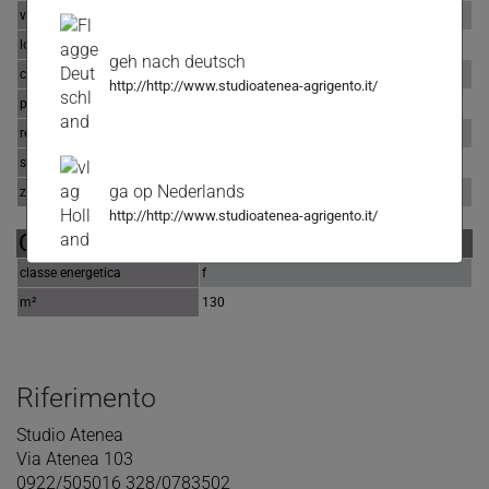
via / piazza
Via Mazzini
località
agrigento
geh nach deutsch
comune
Agrigento
http://http://www.studioatenea-agrigento.it/
provincia
Agrigento
regione
Sicilia
stato
Italy
ga op Nederlands
zona
prima periferia
http://http://www.studioatenea-agrigento.it/
CARATTERISTICHE IMMOBILE
classe energetica
f
m²
130
Riferimento
Studio Atenea
Via Atenea 103
0922/505016 328/0783502